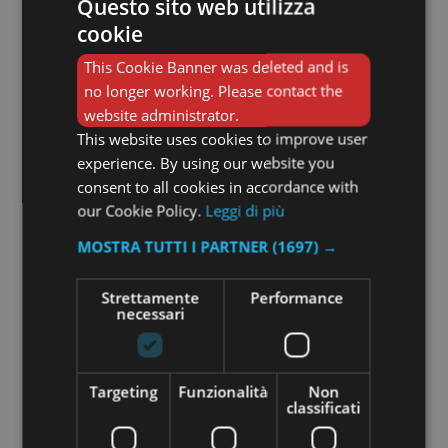
Questo sito web utilizza
cookie
This Cookie Banner was deleted and is
no longer working. Please contact the
website administrator.
This website uses cookies to improve user
experience. By using our website you
consent to all cookies in accordance with
our Cookie Policy.
Leggi di più
MOSTRA TUTTI I PARTNER
(1697) →
Strettamente
Performance
necessari
Foulard Futurismo
85,00
€
Targeting
Funzionalità
Non
classificati
Add to cart