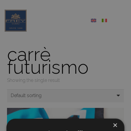
carrè
futurismo
Showing the single result
×