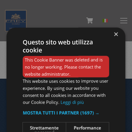
×
Questo sito web utilizza
cookie
Il tuo carrello è vuoto.
This Cookie Banner was deleted and is
Ritorna al negozio
no longer working. Please contact the
website administrator.
This website uses cookies to improve user
experience. By using our website you
consent to all cookies in accordance with
our Cookie Policy.
Leggi di più
Frey headquarter – showroom and lab
MOSTRA TUTTI I PARTNER
(1697) →
piazza garibaldi 5 – 22060 cantù – tel: 031927538
Strettamente
Performance
Frey – emporio della seta