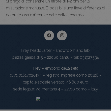
Si prega di consentire un errore di 1-2 cm per la
misurazione manuale. E’ possibile una lieve differenza di
colore causa differenze date dallo schermo
Frey headquarter – showroom and lab
piazza garibaldi 5 – 22060 cantù – tel: 031927538
Frey – emporio della seta
p.iva 01617020134 – registro imprese como 20128 –
capitale sociale versato: 46.800 euro
sede legale: via mentana 4 – 22100 como – italy