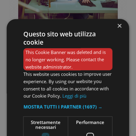
×
Questo sito web utilizza
Capire il nostro
cookie
ciclo passo passo …
This Cookie Banner was deleted and is
no longer working. Please contact the
website administrator.
This website uses cookies to improve user
experience. By using our website you
consent to all cookies in accordance with
our Cookie Policy.
Leggi di più
MOSTRA TUTTI I PARTNER
(1697) →
Strettamente
Performance
necessari