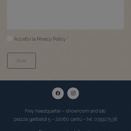
Accetto la
Privacy Policy
*
Frey headquarter – showroom and lab
piazza garibaldi 5 – 22060 cantù – tel: 031927538