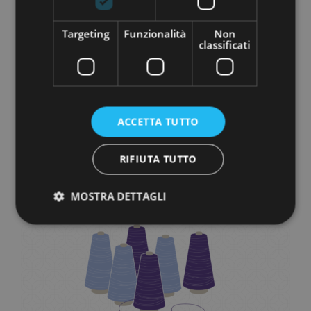
Passo 1
Targeting
Funzionalità
Non
classificati
Realizziamo la nostra collezione
Disegni digitali
Creatività
ACCETTA TUTTO
Colori e stampe a seconda della moda
FREY PRENDE FORMA
RIFIUTA TUTTO
MOSTRA DETTAGLI