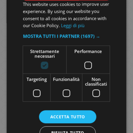
This website uses cookies to improve user
experience. By using our website you
FOULARD
consent to all cookies in accordance with
our Cookie Policy.
Leggi di più
MOSTRA TUTTI I PARTNER
(1697) →
BOUQUET
Strettamente
Performance
necessari
BEIGE
Targeting
Funzionalità
Non
classificati
90,00
€
Foulard 90×90 cm in 100% seta twill, stampato
ACCETTA TUTTO
ink-jet.
RIFIUTA TUTTO