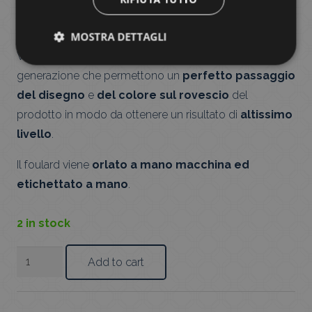
Il
Foulard
è l’accessorio che piú caratterizza la nostra
collezione.
MOSTRA DETTAGLI
Viene stampato con macchine digitali di ultima
generazione che permettono un
perfetto passaggio
del disegno
e
del colore sul rovescio
del
prodotto in modo da ottenere un risultato di
altissimo
livello
.
Il foulard viene
orlato a mano macchina ed
etichettato a mano
.
2 in stock
Foulard
Add to cart
Bouquet
Beige