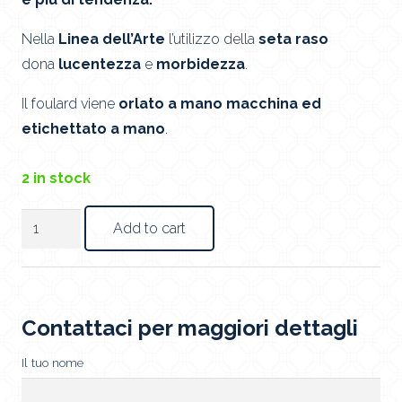
Nella
Linea dell’Arte
l’utilizzo della
seta raso
dona
lucentezza
e
morbidezza
.
Il foulard viene
orlato a mano macchina ed
etichettato a mano
.
2 in stock
Foulard
Add to cart
Thinking
Of
Mondrian
quantity
Contattaci per maggiori dettagli
Il tuo nome