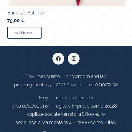
Bandeau Astratto
75,00
€
Add to cart
Frey headquarter – showroom and lab
piazza garibaldi 5 – 22060 cantù – tel: 031927538
Frey – emporio della seta
p.iva 01617020134 – registro imprese como 20128 –
capitale sociale versato: 46.800 euro
sede legale: via mentana 4 – 22100 como – italy