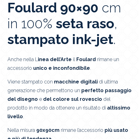
Foulard 90×90
cm
in 100%
seta raso
,
stampato ink-jet
.
Anche nella L
inea dell’Arte
il
Foulard
rimane un
accessorio
unico e inconfondibile
.
Viene stampato con
macchine digitali
di ultima
generazione che permettono un
perfetto passaggio
del disegno
e
del colore sul rovescio
del
prodotto in modo da ottenere un risultato di
altissimo
livello
.
Nella misura
90x90cm
rimane l’accessorio
più usato
e più di tendenza.