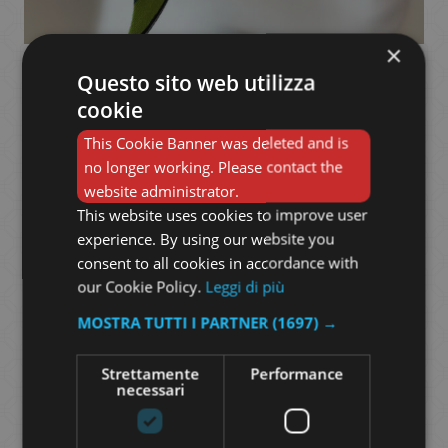
×
TWILLY
Questo sito web utilizza
cookie
This Cookie Banner was deleted and is
PUCCI
no longer working. Please contact the
website administrator.
This website uses cookies to improve user
experience. By using our website you
35,00
€
consent to all cookies in accordance with
our Cookie Policy.
Leggi di più
MOSTRA TUTTI I PARTNER
(1697) →
Scopri i nostri Twilly
Strettamente
Performance
in 100% seta
necessari