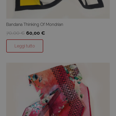
Bandana Thinking Of Mondrian
Il
Il
70,00
€
60,00
€
prezzo
prezzo
originale
attuale
Leggi tutto
era:
è:
70,00 €.
60,00 €.