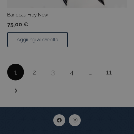
Bandeau Frey New
75,00
€
Aggiungi al carrello
Paginazione
1
2
3
4
…
11
degli
articoli