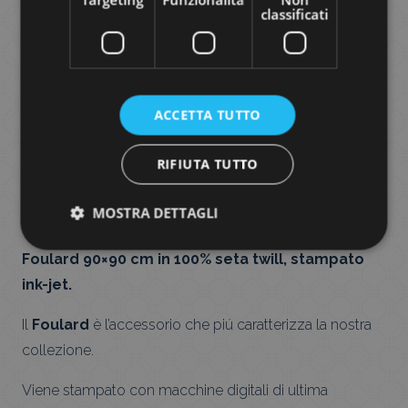
classificati
FOULARD
NAPPE BLU
ACCETTA TUTTO
RIFIUTA TUTTO
90,00
€
MOSTRA DETTAGLI
Foulard 90×90 cm in 100% seta twill, stampato
ink-jet.
Il
Foulard
è l’accessorio che piú caratterizza la nostra
collezione.
Viene stampato con macchine digitali di ultima