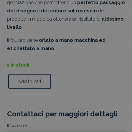
generazione che permettono un
perfetto passaggio
del disegno
e
del colore sul rovescio
del
prodotto in modo da ottenere un risultato di
altissimo
livello
.
Il foulard viene
orlato a mano macchina ed
etichettato a mano
.
1 in stock
Add to cart
Foulard
Nappe
Blu
quantity
Contattaci per maggiori dettagli
Il tuo nome