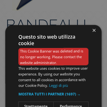
BANDEAU I
×
Questo sito web utilizza
COLORI DI
cookie
This Cookie Banner was deleted and is
POLLOCK
no longer working. Please contact the
website administrator.
This website uses cookies to improve user
experience. By using our website you
75,00
€
consent to all cookies in accordance with
Il
Il
50,00
€
our Cookie Policy.
Leggi di più
prezzo
prezzo
MOSTRA TUTTI I PARTNER
(1697) →
originale
attual
Strettamente
Performance