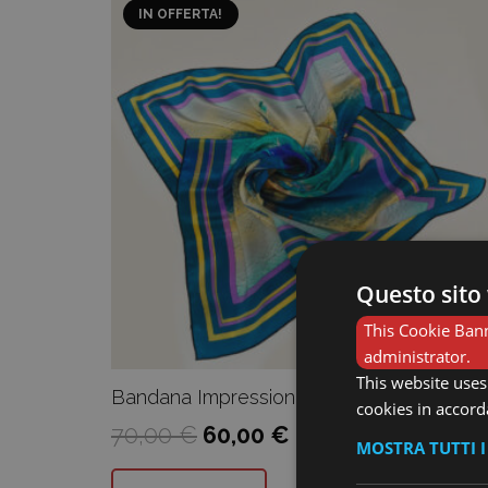
IN OFFERTA!
Questo sito 
This Cookie Bann
administrator.
This website uses
Bandana Impressionismo
cookies in accord
Il
Il
70,00
€
60,00
€
MOSTRA TUTTI 
prezzo
prezzo