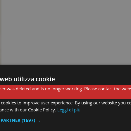
web utilizza cookie
er was deleted and is no longer working. Please contact the webs
 cookies to improve user experience. By using our website you co
ance with our Cookie Policy.
Leggi di più
I PARTNER
(1697) →