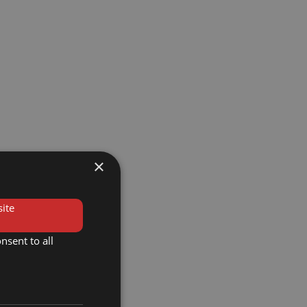
×
ite
nsent to all