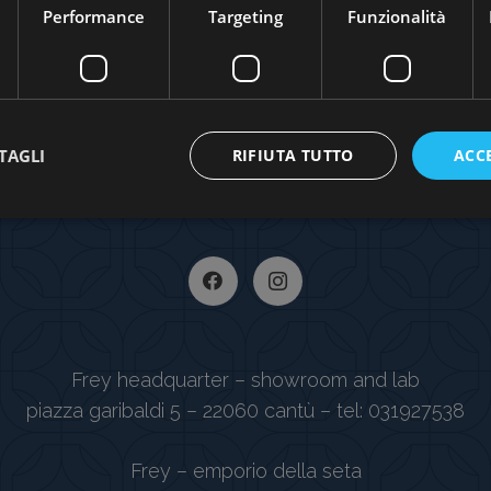
Performance
Targeting
Funzionalità
TAGLI
RIFIUTA TUTTO
ACC
Frey headquarter – showroom and lab
piazza garibaldi 5 – 22060 cantù – tel: 031927538
Frey – emporio della seta