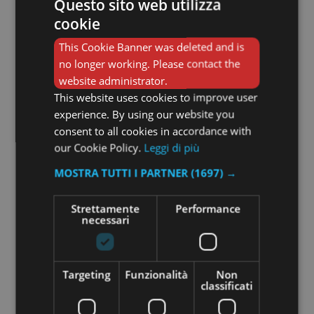
Questo sito web utilizza
cookie
This Cookie Banner was deleted and is
no longer working. Please contact the
website administrator.
This website uses cookies to improve user
experience. By using our website you
consent to all cookies in accordance with
our Cookie Policy.
Leggi di più
MOSTRA TUTTI I PARTNER
(1697) →
Strettamente
Performance
necessari
Bandeau Geometrico Verde 25
75,00
€
Targeting
Funzionalità
Non
classificati
Aggiungi al carrello