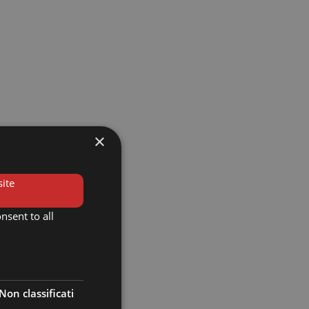
×
ite
nsent to all
Non classificati