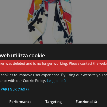
web utilizza cookie
er was deleted and is no longer working. Please contact the webs
Foulard Carpet 25
 cookies to improve user experience. By using our website you co
85,00
€
ance with our Cookie Policy.
Leggi di più
I PARTNER
(1697) →
Leggi tutto
Performance
Targeting
Funzionalità