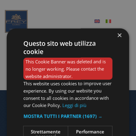
×
Questo sito web utilizza
cravatta
cookie
This Cookie Banner was deleted and is
no longer working. Please contact the
Non è stato trovato nessun prodotto che corrisponde
website administrator.
alla tua selezione.
This website uses cookies to improve user
experience. By using our website you
consent to all cookies in accordance with
our Cookie Policy.
Leggi di più
MOSTRA TUTTI I PARTNER
(1697) →
Frey headquarter – showroom and lab
piazza garibaldi 5 – 22060 cantù – tel: 031927538
Strettamente
Performance