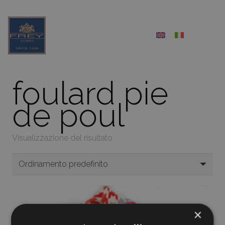
foulard pie
de poul
Visualizzazione del risultato
×