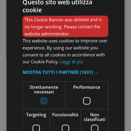
Questo sito web utilizza
cookie
This Cookie Banner was deleted and is
no longer working. Please contact the
website administrator.
This website uses cookies to improve user
experience. By using our website you
consent to all cookies in accordance with
our Cookie Policy.
Leggi di più
MOSTRA TUTTI I PARTNER
(1697) →
Strettamente
Performance
necessari
Scialle Stampato Pied De Poule
160,00
€
Targeting
Funzionalità
Non
classificati
Leggi tutto