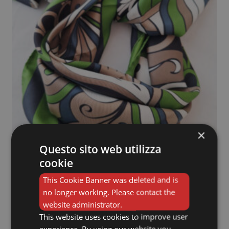
×
Questo sito web utilizza
cookie
Foulard Pucci Verdone
This Cookie Banner was deleted and is
85,00
€
no longer working. Please contact the
website administrator.
This website uses cookies to improve user
Aggiungi al carrello
experience. By using our website you