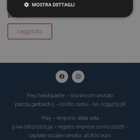
MOSTRA DETTAGLI
Scialle Stampato Pucci Verdone
160,00
€
Leggi tutto
Frey headquarter – showroom and lab
piazza garibaldi 5 – 22060 cantù – tel: 031927538
Frey – emporio della seta
p.iva 01617020134 – registro imprese como 20128 –
capitale sociale versato: 46.800 euro