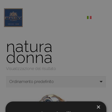
natura
donna
Visualizzazione del risultato
×