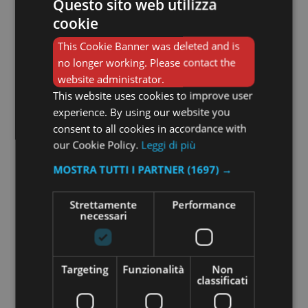
Questo sito web utilizza
cookie
This Cookie Banner was deleted and is
no longer working. Please contact the
website administrator.
This website uses cookies to improve user
experience. By using our website you
consent to all cookies in accordance with
our Cookie Policy.
Leggi di più
MOSTRA TUTTI I PARTNER
(1697) →
Strettamente
Performance
necessari
Foulard Natura 25
85,00
€
Targeting
Funzionalità
Non
classificati
Aggiungi al carrello