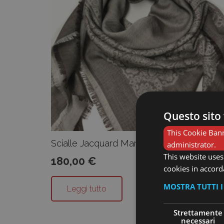
Questo sito 
This Cookie Bann
Scialle Jacquard Marrone
administrator.
This website uses
180,00
€
cookies in accord
MOSTRA TUTTI 
Leggi tutto
Strettamente
necessari