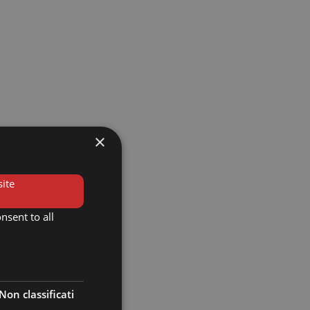
×
ite
nsent to all
Non classificati