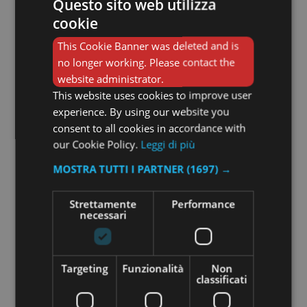
Questo sito web utilizza
cookie
This Cookie Banner was deleted and is
no longer working. Please contact the
website administrator.
This website uses cookies to improve user
experience. By using our website you
consent to all cookies in accordance with
our Cookie Policy.
Leggi di più
MOSTRA TUTTI I PARTNER
(1697) →
Strettamente
Performance
necessari
Scialle Stampato Pied De Poule
160,00
€
Targeting
Funzionalità
Non
classificati
Leggi tutto