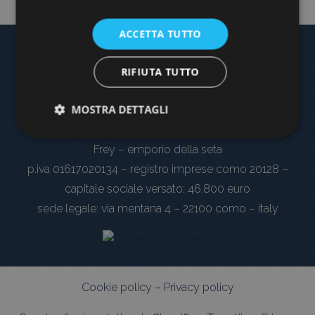
ACCETTA TUTTO
RIFIUTA TUTTO
Frey headquarter – showroom and lab
MOSTRA DETTAGLI
piazza garibaldi 5 – 22060 cantù – tel: 031927538
Frey – emporio della seta
p.iva 01617020134 – registro imprese como 20128 –
capitale sociale versato: 46.800 euro
sede legale: via mentana 4 – 22100 como – italy
Cookie policy
–
Privacy policy