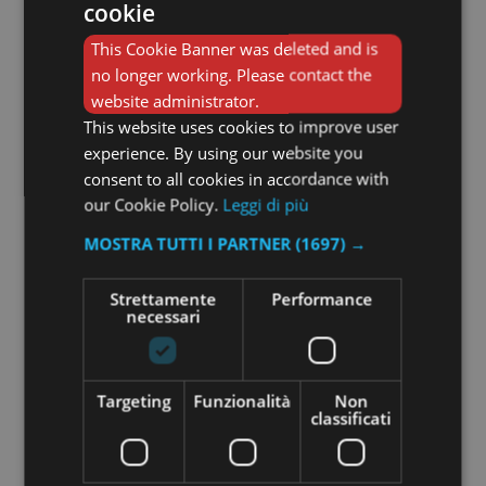
cookie
This Cookie Banner was deleted and is
no longer working. Please contact the
website administrator.
This website uses cookies to improve user
experience. By using our website you
consent to all cookies in accordance with
our Cookie Policy.
Leggi di più
MOSTRA TUTTI I PARTNER
(1697) →
Strettamente
Performance
necessari
Bandeau I Colori Di Pollock
Il
Il
75,00
€
50,00
€
prezzo
prezzo
Targeting
Funzionalità
Non
originale
attuale
Leggi tutto
classificati
era:
è:
75,00 €.
50,00 €.