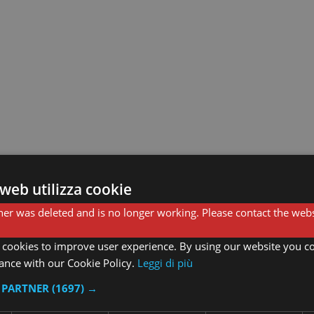
web utilizza cookie
er was deleted and is no longer working. Please contact the webs
 cookies to improve user experience. By using our website you co
ance with our Cookie Policy.
Leggi di più
I PARTNER
(1697) →