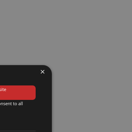
×
ite
nsent to all