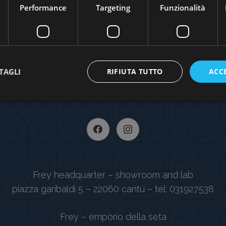
Performance
Targeting
Funzionalità
TAGLI
RIFIUTA TUTTO
ACC
Frey headquarter – showroom and lab
piazza garibaldi 5 – 22060 cantù – tel: 031927538
Frey – emporio della seta