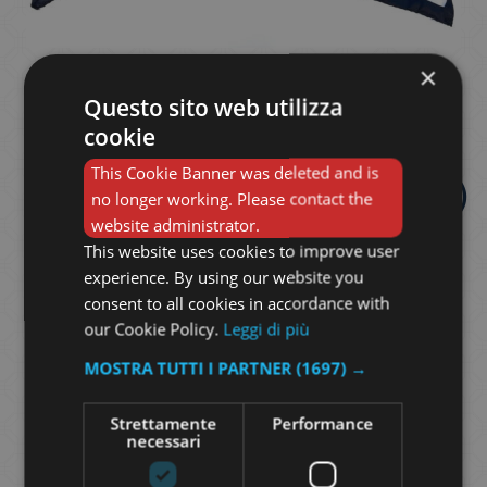
×
FOULARD
Questo sito web utilizza
cookie
PAPPAGALLO
This Cookie Banner was deleted and is
no longer working. Please contact the
website administrator.
25
This website uses cookies to improve user
experience. By using our website you
consent to all cookies in accordance with
our Cookie Policy.
Leggi di più
85,00
€
MOSTRA TUTTI I PARTNER
(1697) →
Strettamente
Performance
necessari
Foulard 90×90 cm in 100% seta twill, stampato
ink-jet.