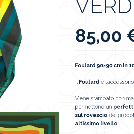
VERD
85,00
Foulard 90×90 cm in 10
Il
Foulard
è l’accessorio
Viene stampato con macc
permettono un
perfett
sul rovescio
del prodot
altissimo livello
.