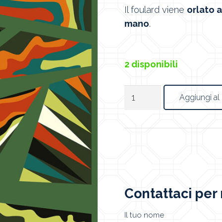
Il foulard viene
orlato 
mano
.
2 disponibili
Foulard
Aggiungi al 
Geometrico
Verde
25
quantità
Contattaci per 
Il tuo nome