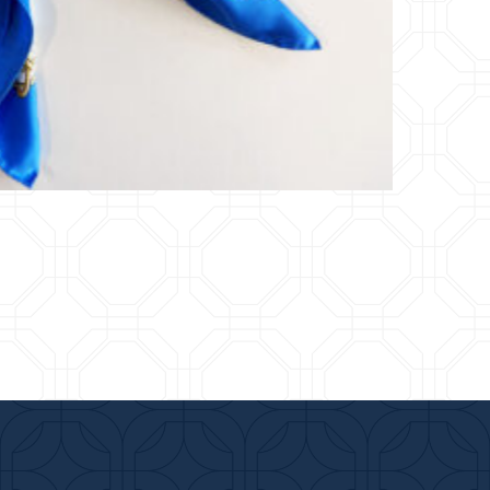
Scialle Stampato Tigre
160,00
€
Leggi tutto