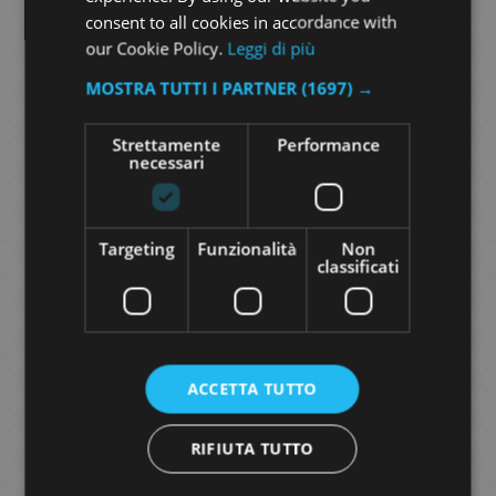
consent to all cookies in accordance with
our Cookie Policy.
Leggi di più
TWILLY
MOSTRA TUTTI I PARTNER
(1697) →
ASTRATTO
Strettamente
Performance
necessari
35,00
€
Targeting
Funzionalità
Non
classificati
Scopri i nostri Twilly
ACCETTA TUTTO
in 100% seta
RIFIUTA TUTTO
I
Twilly
sono accessori
unici
,
moderni
e di