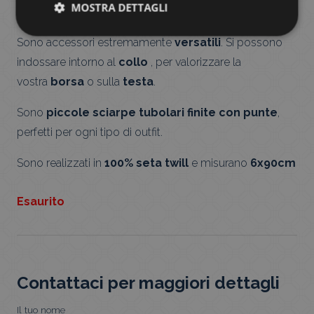
MOSTRA DETTAGLI
tendenza
.
Sono accessori estremamente
versatili
. Si possono
indossare intorno al
collo
, per valorizzare la
vostra
borsa
o sulla
testa
.
Sono
piccole
sciarpe tubolari finite con punte
,
perfetti per ogni tipo di outfit.
Sono realizzati in
100% seta twill
e misurano
6x90cm
Esaurito
Contattaci per maggiori dettagli
Il tuo nome