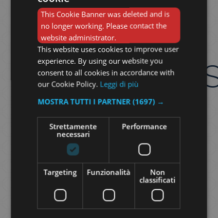
This Cookie Banner was deleted and is
no longer working. Please contact the
FOULARD
website administrator.
This website uses cookies to improve user
experience. By using our website you
IMPRESSIONI
consent to all cookies in accordance with
our Cookie Policy.
Leggi di più
MOSTRA TUTTI I PARTNER
(1697) →
85,00
€
Strettamente
Performance
necessari
Foulard 90×90
cm
Targeting
Funzionalità
Non
in 100%
seta raso
,
classificati
stampato ink-jet
.