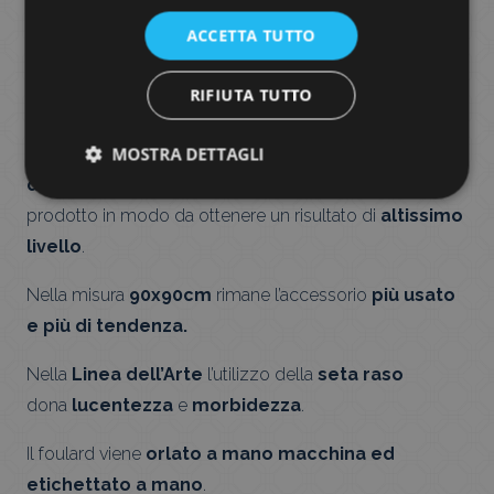
ACCETTA TUTTO
Anche nella L
inea dell’Arte
il
Foulard
rimane un
accessorio
unico e inconfondibile
.
RIFIUTA TUTTO
Viene stampato con
macchine digitali
di ultima
MOSTRA DETTAGLI
generazione che permettono un
perfetto passaggio
del disegno
e
del colore sul rovescio
del
prodotto in modo da ottenere un risultato di
altissimo
livello
.
Nella misura
90x90cm
rimane l’accessorio
più usato
e più di tendenza.
Nella
Linea dell’Arte
l’utilizzo della
seta raso
dona
lucentezza
e
morbidezza
.
Il foulard viene
orlato a mano macchina ed
etichettato a mano
.