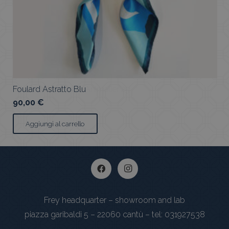
Bandeau Maculato-Animalier 25
75,00
€
Aggiungi al carrello
Frey headquarter – showroom and lab
piazza garibaldi 5 – 22060 cantù – tel: 031927538