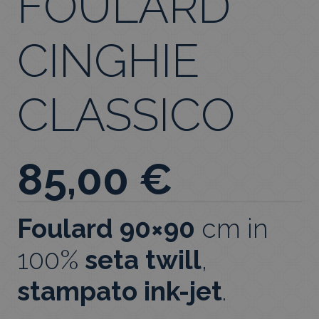
FOULARD
CINGHIE
CLASSICO
85,00
€
Foulard 90×90
cm in
100%
seta twill
,
stampato ink-jet
.