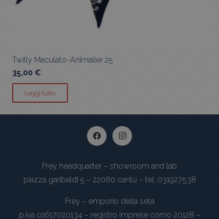
Bandeau Fiore Blu 25
75,00
€
Aggiungi al carrello
Frey headquarter – showroom and lab
piazza garibaldi 5 – 22060 cantù – tel: 031927538
Frey – emporio della seta
p.iva 01617020134 – registro imprese como 20128 –