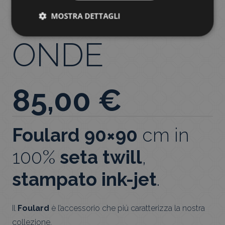
FOULARD
MOSTRA DETTAGLI
ONDE
85,00
€
Foulard 90×90
cm in
100%
seta twill
,
stampato ink-jet
.
Il
Foulard
è l’accessorio che piú caratterizza la nostra
collezione.